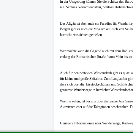
In der Umgebung können Sie die Schätze des Baroc
u.a. Schloss Neuschwanstein, Schloss Hohenschwa
Das Allgäu ist aber auch ein Paradies für Wanderfreun
Bergen gibt es auch die Möglichkeit, sich von Sei
herrliche Aussichten genießen.
Wer möchte kann die Gegend auch mit dem Radl erk
entlang der Romantischen Straße "vom Main bis zu
Auch für den perfekten Winterurlaub gibt es quasi a
für kleine und große Skifahrer. Zum Langlaufen gib
dass sich dort die Eisstockschützen und Schlittsch
geräumte Wanderwege in herrlicher Winterlandschaf
Wie Sie sehen, ist bei uns über das ganze Jahr Sais
Aktivitäten eher auf die Talregionen beschränken. D
Genauere Informationen über Wanderwege, Radwege