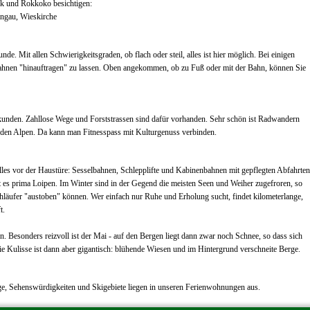
k und Rokkoko besichtigen:
ngau, Wieskirche
de. Mit allen Schwierigkeitsgraden, ob flach oder steil, alles ist hier möglich. Bei einigen
lbahnen "hinauftragen" zu lassen. Oben angekommen, ob zu Fuß oder mit der Bahn, können Sie
unden. Zahllose Wege und Forststrassen sind dafür vorhanden. Sehr schön ist Radwandern
 den Alpen. Da kann man Fitnesspass mit Kulturgenuss verbinden.
lles vor der Haustüre:
Sesselbahnen, Schlepplifte und Kabinenbahnen mit gepflegten Abfahrten
t es prima Loipen. Im Winter sind in der Gegend die meisten Seen und Weiher zugefroren, so
uhläufer "austoben" können. Wer einfach nur Ruhe und Erholung sucht, findet kilometerlange,
t.
on.
Besonders reizvoll ist der Mai - auf den Bergen liegt dann zwar noch Schnee, so dass sich
ie Kulisse ist dann aber gigantisch: blühende Wiesen und im Hintergrund verschneite Berge.
, Sehenswürdigkeiten und Skigebiete liegen in unseren Ferienwohnungen aus.